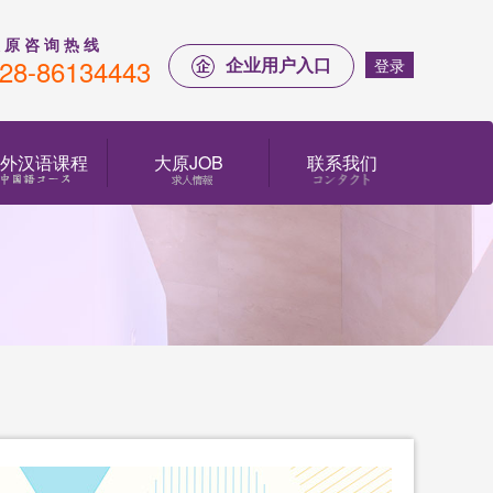
 原 咨 询 热 线
28-86134443
企业用户入口
登录
外汉语课程
大原JOB
联系我们