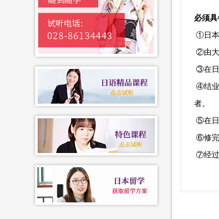
必须具
①日本
②由大
③在日
④结业
者。
⑤在日
⑥修完
⑦
经