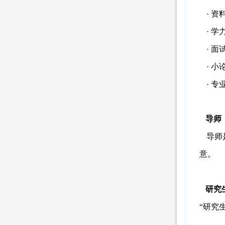
· 资
· 学
· 面
· 
· 
导师
导师
意。
研究
“研究