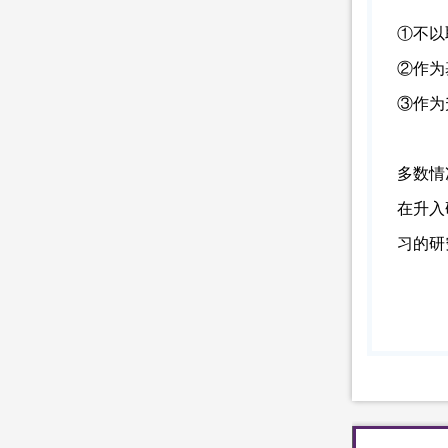
①不以
②作为
③作为
多数情
在升入
习的研