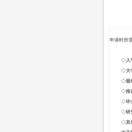
申请时所
◇入
◇大
◇最
◇推
◇毕
◇研
◇其