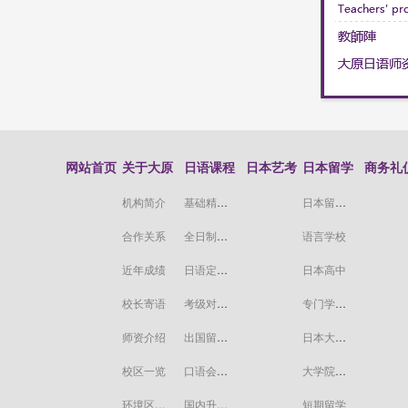
网站首页
关于大原
日语课程
日本艺考
日本留学
商务礼
机构简介
基础精品课程
日本留学常规流程
合作关系
全日制单项辅修课程
语言学校
近年成绩
日语定制课程
日本高中
校长寄语
考级对策课程
专门学校/短期大学
师资介绍
出国留学课程
日本大学（本科）
校区一览
口语会话课程
大学院（研究生院）
环境区域介绍
国内升学课程
短期留学