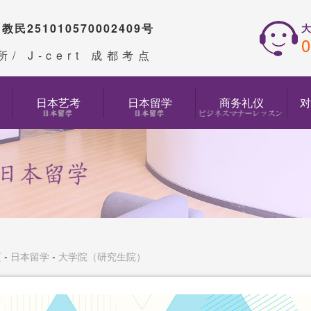
民251010570002409号
大
0
预约课程体验
预约留学方案
所
/ J-cert 成都考点
日本艺考
日本留学
商务礼仪
对
页
-
日本留学
-
大学院（研究生院）