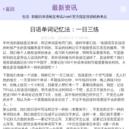
最新资讯
返回
生活 · 职能日本语检定考试J-cert 官方指定培训机构考点
日语单词记忆法：一日三练
发布日期：2012/6/12 17:09:00
学外语的基础是记单词，而记单词是有窍门的。据科学家们说：“各国语言在说话
的时候产生的音域频率是不同的。耳朵的结构让它不能接受其它语言的频率。”所
以，我们每个人都有这样的体会，练习听力的时候，明明耳朵塞着耳机，可是能
听到的总是旁边人说话的声音。而外语则被当作杂波过滤掉了。是这样吧？我们
很容易就能记住100个中国字，而要记住100个外语单词则可能需要很长时间。大
概也是音域频率不一样的原因吧？！
下面咱们来做一个试验，我称它为“一天三练法”。也就是找一个空气清新，无人打
扰的地方，一天背300个单词：早晨练30分钟，中午练20分钟，晚上再练10分
钟。在晚上练完一个小时后，找家里人帮忙考一下，看看结果如何。我想：记住
70%以上应该没问题的。明天就空出点时间试一下吧，反正又不损失什么。（我
把这1991个单词全记住用了3天，当然，其中有好些我已经学过了。不管怎么样
的水平，我认为有一个星期就应该全记住了，不过不包括连50音图还不会的那些
人。）
那么好啦，咱们把日语中写法和汉字一样的（有繁体字），字意也和汉字一样的
单词找出来，我们就把它们当成不认识的汉字来记。这样一来，我们就不需要一
下记好几方面的东西——要记字怎么写、又要记字怎么读、还要记汉语意思是什
么等等。我们把符合条件的单词写下来，《中日交流标准日本语》4册一共有
1991个符合条件（完全和汉字一个意思，就是念法不同）。其中不包括容易让人