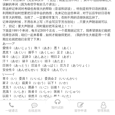
误解的单词（因为有些字有好几个讲法）。
而这样记单词对考级也有很大的帮助（音读和训读）。特别是初学日语的朋友，
利用刚开始时想要把日语学会的热情，先来记住这些单词，对于以后学好日语有
非常大的帮助。当然了，一定要经常复习，否则不用的话很快就忘掉了。
记单词的时候，不用在本上写（不会写汉字另当别论），只要大声朗读就可以
了。切记：要大声朗读，同时最好把耳朵堵上！！！
下面是1991个单词，每天记300个左右，一个星期就记完了。我希望朋友们能把
结果告诉我，咱们一起来看看，如何才能做得更好。（我的学生大都是用一个星
期左右就把他们全背了下来）
あ——ア
愛情 0 （あいじょう） 秋 1 （あき） 悪 1 （あく）
悪意 1 （あくい） 握手 1 （あくしゅ） 足 2 （あし）
味 0 （あじ） 足跡 3 （あしあと） 明日 2 （あす）
汗 1 （あせ） 値 0 （あたい） 頭 3 （あたま）
圧倒 0 （あっとう） 圧迫 0 （あっぱく） 圧力 2 （あつりょく）
安全性 0 （あんぜんせい） 安定 0 （あんてい）
い——イ
胃 0 （い） 委員 1 （いいん） 委員会 2 （いいんかい）
家 2 （いえ） 硫黄 0 （いおう） 以下 1 （いか）
意見 1 （いけん） 囲碁 1 （いご） 以後 1 （いご）
意識 1 （いしき） 医者 0 （いしゃ） 医術 1 （いじゅつ）
以前 1 （いぜん） 依然 0 （いぜん） 板 1 （いた）
偉大 0 （いだい） 委託 0 （いたく） 位置 1 （いち）
一致 0 （いっち） 一時 4 （いっとき） 一杯 1 （いっぱい）
预约试听
一般 0 （いっぱん） 一分後 0 （いっぷんご） 一遍 3 （いっぺん）
一键通话
在线咨询
留学申请
管理系统
意図 1 （いと） 異同 0 （いどう） 移動 0 （いどう）