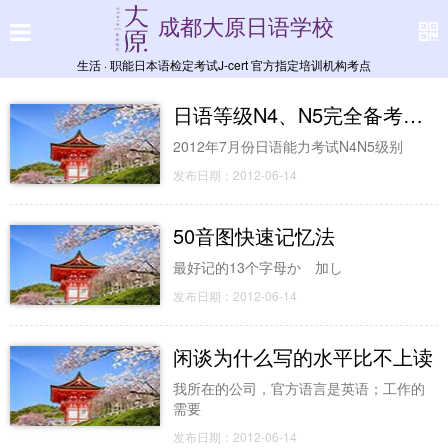
成都大原日语学校
生活 · 职能日本语检定考试J-cert 官方指定培训机构考点
日语等级N4、N5完全备考手册
2012年7月份日语能力考试N4N5级别
发布日期：2012-06-14
50音图快速记忆法
最好记的13个字母か 加し
发布日期：2012-06-14
闲谈为什么写的水平比不上读
我所在的公司，官方语言是英语；工作的
需要
发布日期：2012-06-14